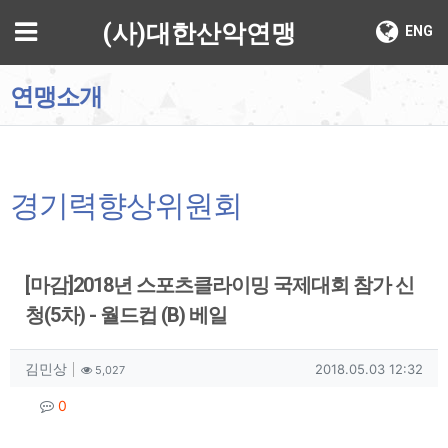
기
메뉴
(사)대한산악연맹
ENG
연맹소개
경기력향상위원회
[마감]2018년 스포츠클라이밍 국제대회 참가 신
청(5차) - 월드컵 (B) 베일
작성자 정보
작성
조회
작성일
김민상
2018.05.03 12:32
5,027
컨텐츠 정보
댓글
0