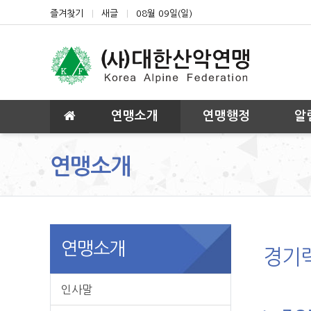
상단 네비
즐겨찾기
새글
08월 09일(일)
메인 메뉴
연맹소개
연맹행정
알
연맹소개
연맹소개
경기
인사말