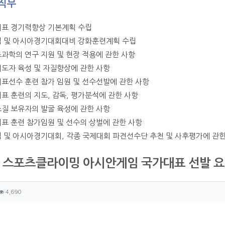
직무
대표 경기력향상 기본계획 수립
픽 및 아시아경기대회대비 강화훈련계획 수립
츠과학의 연구 지원 및 현장 적용에 관한 사항
지도자 육성 및 자질향상에 관한 사항
대표선수 훈련 참가 임원 및 선수선발에 관한 사항
대표 훈련의 지도, 감독, 평가분석에 관한 사항
소질 보유자의 발굴 육성에 관한 사항
대표 훈련 참가임원 및 선수의 상벌에 관한 사항
픽 및 아시아경기대회, 각종 국제대회 파견선수단 추천 및 사후평가에 관한
8 스포츠클라이밍 아시안게임 국가대표 선발 요
자 정보
성
조회
4,690
츠 정보
글