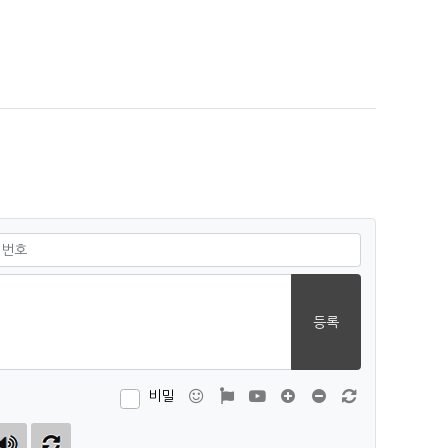
.
필수
등록
이모티콘
폰트어썸
동영상
댓글창 늘이기
댓글창 줄이기
새 댓글 작성
비밀