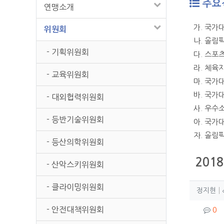
주요
연맹소개
가. 국가
위원회
나. 올림
- 기획위원회
다. 스포
라. 체육
- 교육위원회
마. 국가
바. 국가
- 대외협력위원회
사. 우수
- 등반기술위원회
아. 국가
자. 올림
- 등산의학위원회
201
- 산악스키위원회
- 클라이밍위원회
작성
작
정지현
컨텐
- 안전대책위원회
댓
0