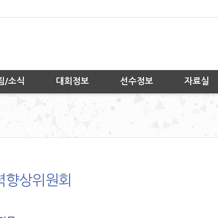
림/소식
대회정보
선수정보
자료실
력향상위원회