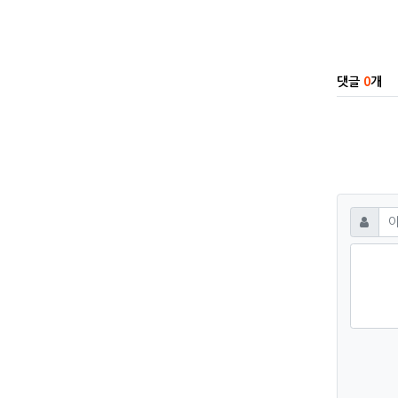
관련자
댓글
0
개
댓글
필수
이름
숫자음성듣기
새로