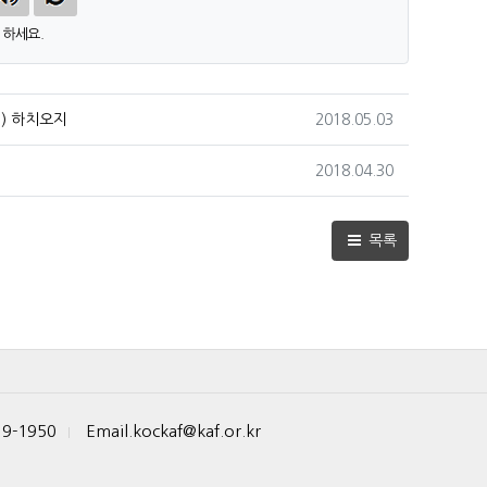
하세요.
작성일
B) 하치오지
2018.05.03
작성일
2018.04.30
목록
19-1950
Email.kockaf@kaf.or.kr
|