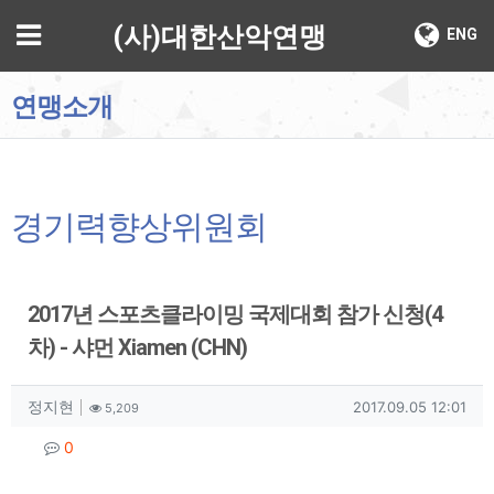
기
메뉴
(사)대한산악연맹
ENG
연맹소개
경기력향상위원회
2017년 스포츠클라이밍 국제대회 참가 신청(4
차) - 샤먼 Xiamen (CHN)
작성자 정보
작성
조회
작성일
정지현
2017.09.05 12:01
5,209
컨텐츠 정보
댓글
0