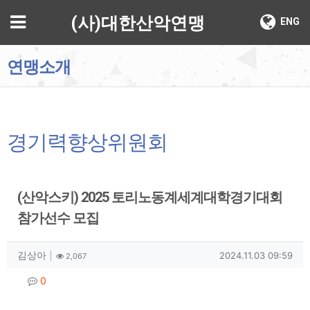
기
메뉴
(사)대한산악연맹
ENG
연맹소개
경기력향상위원회
(산악스키) 2025 토리노동계세계대학경기대회
참가선수 모집
작성자 정보
작성
조회
작성일
김상아
2024.11.03 09:59
2,067
컨텐츠 정보
댓글
0