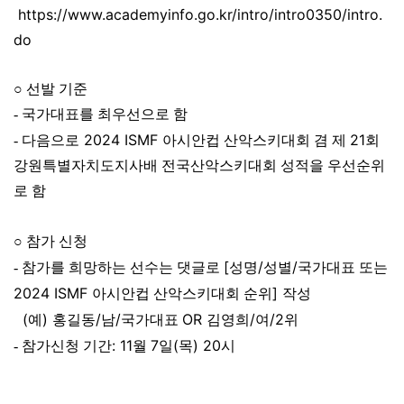
https://www.academyinfo.go.kr/intro/intro0350/intro.
do
○
선발 기준
- 국가대표를 최우선으로 함
2024 ISMF
21
- 다음으로
아시안컵 산악스키대회 겸 제
회
강원특별자치도지사배 전국산악스키대회 성적을 우선순위
로 함
○ 참가
신청
[
/
/
- 참가를 희망하는 선수는 댓글로
성명
성별
국가대표 또는
2024 ISMF
]
아시안컵 산악스키대회 순위
작성
(
)
/
/
OR
/
/2
예
홍길동
남
국가대표
김영희
여
위
: 11
7
(
) 20
- 참가신청 기간
월
일
목
시