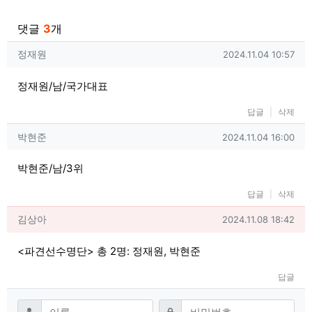
관련자료
댓글
3
개
정재원님의 댓글
작성일
정재원
2024.11.04 10:57
정재원/남/국가대표
답글
삭제
박현준님의 댓글
작성일
박현준
2024.11.04 16:00
박현준/남/3위
답글
삭제
김상아님의 댓글
작성일
김상아
2024.11.08 18:42
<파견선수명단> 총 2명: 정재원, 박현준
답글
댓글쓰기
필수
필수
이름
비밀번호