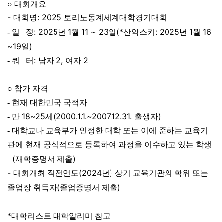
본문
○
대회개요
-
: 2025
대회명
토리노동계세계대학경기대회
: 2025
1
11 ~ 23
(*
: 2025
1
16
- 일 정
년
월
일
산악스키
년
월
~19
)
일
:
2,
2
- 쿼 터
남자
여자
○
참가 자격
- 현재 대한민국 국적자
18~25
(2000.1.1.~2007.12.31.
)
- 만
세
출생자
- 대학교나 교육부가 인정한 대학 또는 이에 준하는 교육기
관에 현재 공식적으로 등록하여 과정을 이수하고 있는 학생
(
)
재학증명서 제출
-
(2024
)
대회개최 직전연도
년
상기 교육기관의 학위 또는
(
)
졸업장 취득자
졸업증명서 제출
*
대학리스트 대학알리미 참고