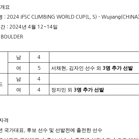
 개요
 명
: 2024 IFSC CLIMBING WORLD CUP(L, S) -
Wujiang
(CHINA
기간
: 2024
년
4
월
12~14
일
: BOULDER
남
4
드
여
5
서채현
,
김자인 선수 외
명 추가 선발
3
남
4
드
여
4
정지민 외
명 추가 선발
3
자격
년 국가대표
,
후보 선수 및 선발전에 출전한 선수