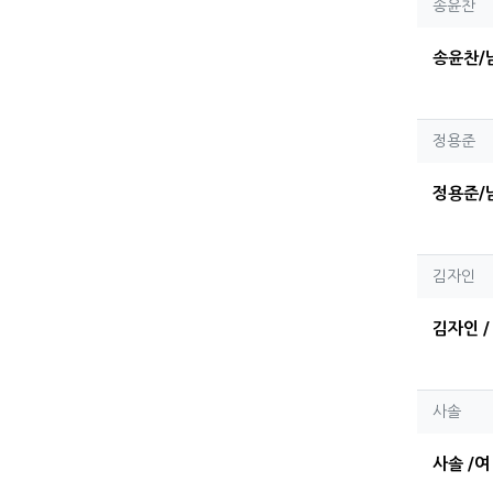
송윤
송윤찬
송윤찬/
정용
정용준
정용준/
김자
김자인
김자인 /
사솔님
사솔
사솔 /여