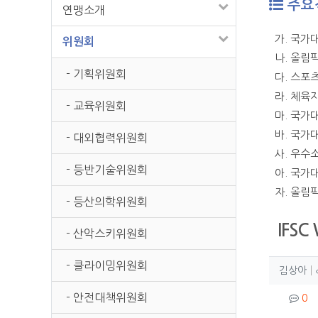
주요
연맹소개
가. 국가
위원회
나. 올림
- 기획위원회
다. 스포
라. 체육
- 교육위원회
마. 국가
바. 국가
- 대외협력위원회
사. 우수
- 등반기술위원회
아. 국가
자. 올림
- 등산의학위원회
IFSC
- 산악스키위원회
- 클라이밍위원회
작성
작
김상아
컨텐
- 안전대책위원회
댓
0