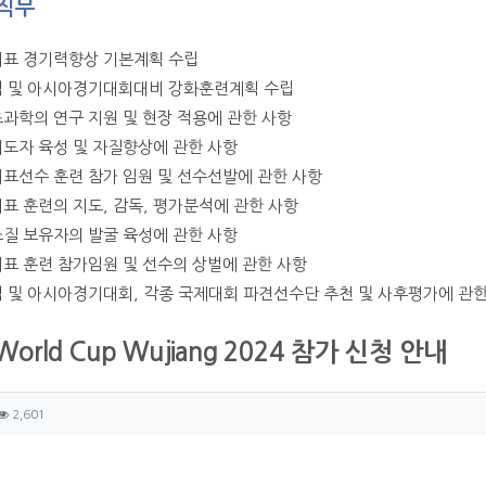
직무
대표 경기력향상 기본계획 수립
픽 및 아시아경기대회대비 강화훈련계획 수립
츠과학의 연구 지원 및 현장 적용에 관한 사항
지도자 육성 및 자질향상에 관한 사항
대표선수 훈련 참가 임원 및 선수선발에 관한 사항
대표 훈련의 지도, 감독, 평가분석에 관한 사항
소질 보유자의 발굴 육성에 관한 사항
대표 훈련 참가임원 및 선수의 상벌에 관한 사항
픽 및 아시아경기대회, 각종 국제대회 파견선수단 추천 및 사후평가에 관한
 World Cup Wujiang 2024 참가 신청 안내
자 정보
성
조회
2,601
츠 정보
글