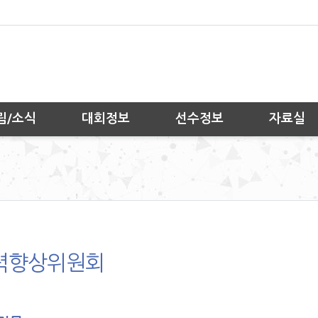
림/소식
대회정보
선수정보
자료실
력향상위원회