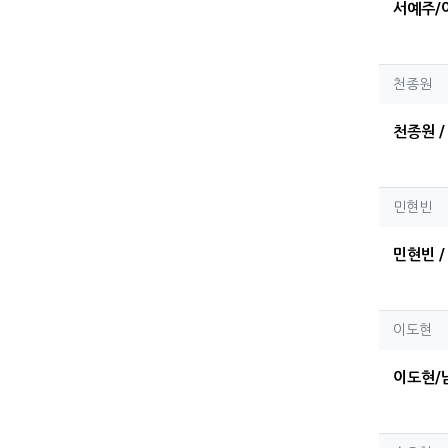
서예주/
천종
천종원
천종원 /
민현
민현빈
민현빈 /
이도
이도현
이도현/