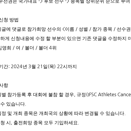
 우선권은 국가대표
->
후보 선수
->
종목별 상위순위 순으로 부여
신청 방법
시글에 댓글로 참가희망 선수의
<
이름
/
성별
/
참가 종목
/
선수권
하게 신청내용에 수정 할 부분이 있으면 기존 댓글을 수정하지 
김영희
/
여
/
볼더
/
볼더
4
위
기간
: 2024
년
3
월
21
일
(
목
) 22
시까지
사항
회별 참가등록 후 대회에 불참 할 경우
,
규정
(IFSC Athletes Cancel
 수 있습니다
.
일정 및 개최 종목은 개최국의 상황에 따라 변경될 수 있습니다
.
청 시
,
출전희망 종목 모두 기입하세요
.