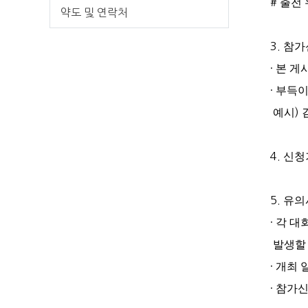
#
출전
약도 및 연락처
3.
참가
·
본 게
·
부득이
예시
)
4.
신청
5.
유의
·
각 대
발생할
·
개최 
·
참가신