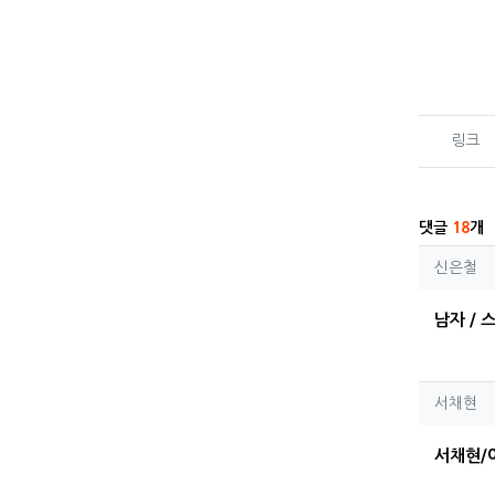
관련자
링크
댓글
18
개
신은
신은철
남자 / 
서채
서채현
서채현/