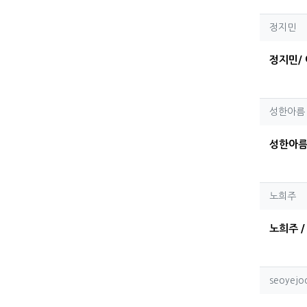
정지
정지민
정지민/ 
성한
성한아름
성한아름 
노희
노희주
노희주 /
seoy
seoyejo