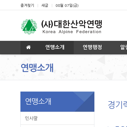
상단 네비
즐겨찾기
새글
08월 07일(금)
메인 메뉴
연맹소개
연맹행정
알
연맹소개
연맹소개
경기
인사말