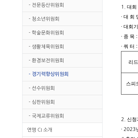
본문
- 전문등산위원회
1.
대회
·
대 회
- 청소년위원회
·
대회
- 학술문화위원회
·
종 목
·
쿼 터
:
- 생활체육위원회
- 환경보전위원회
리
- 경기력향상위원회
스피
- 선수위원회
- 심판위원회
- 국제교류위원회
2.
신청
· 2023
연맹 CI 소개