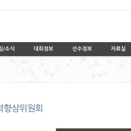
림/소식
대회정보
선수정보
자료실
력향상위원회