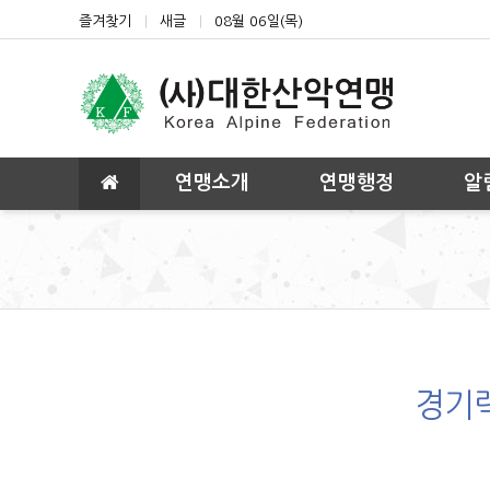
상단 네비
즐겨찾기
새글
08월 06일(목)
메인 메뉴
연맹소개
연맹행정
알
경기