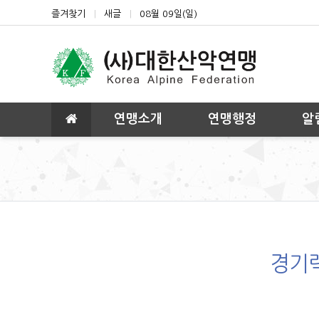
상단 네비
즐겨찾기
새글
08월 09일(일)
메인 메뉴
연맹소개
연맹행정
알
경기