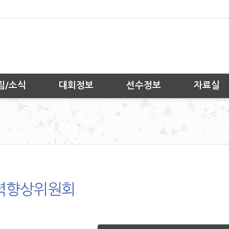
림/소식
대회정보
선수정보
자료실
력향상위원회