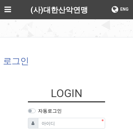
기
메뉴
(사)대한산악연맹
ENG
로그인
LOGIN
자동로그인
필수
아이디