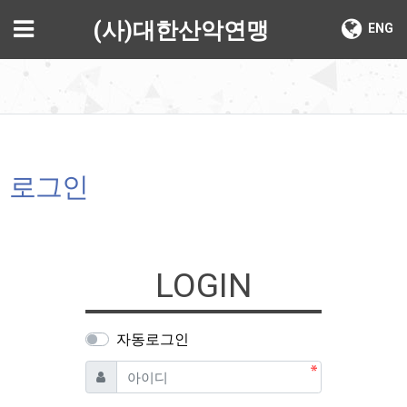
기
메뉴
(사)대한산악연맹
ENG
로그인
LOGIN
자동로그인
필수
아이디