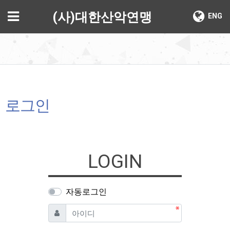
기
메뉴
(사)대한산악연맹
ENG
로그인
LOGIN
자동로그인
필수
아이디