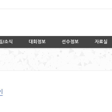
림/소식
대회정보
선수정보
자료실
인