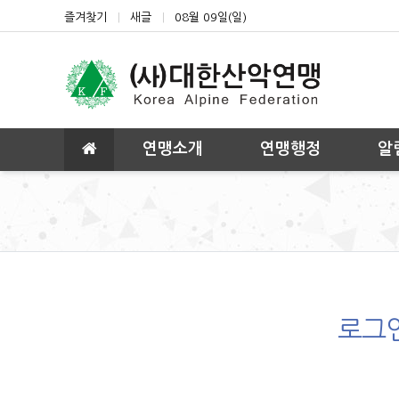
상단 네비
즐겨찾기
새글
08월 09일(일)
메인 메뉴
연맹소개
연맹행정
알
로그