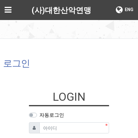
기
메뉴
(사)대한산악연맹
ENG
로그인
LOGIN
자동로그인
필수
아이디