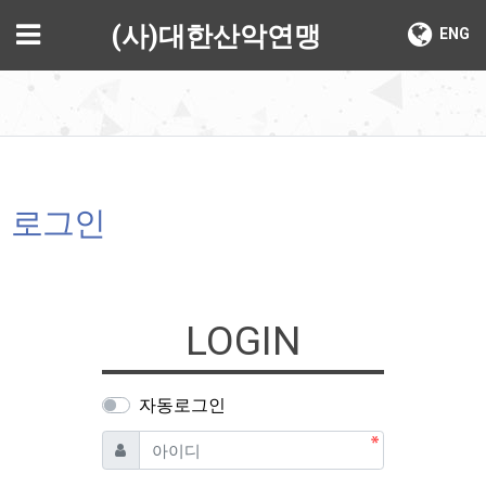
기
메뉴
(사)대한산악연맹
ENG
로그인
LOGIN
자동로그인
필수
아이디