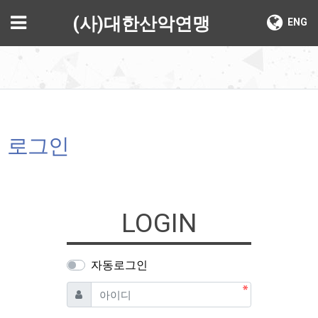
기
메뉴
(사)대한산악연맹
ENG
로그인
LOGIN
자동로그인
필수
아이디