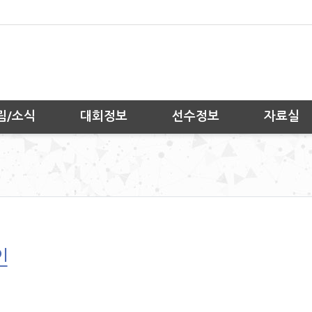
림/소식
대회정보
선수정보
자료실
인