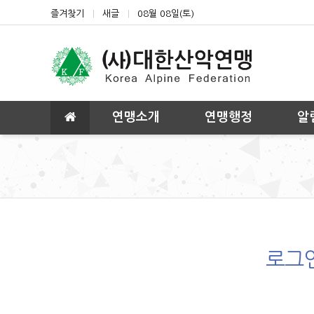
상단 네비
즐겨찾기
새글
08월 08일(토)
메인 메뉴
연맹소개
연맹행정
알
로그