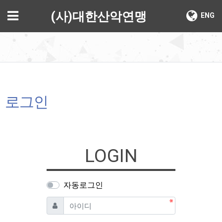
기
메뉴
(사)대한산악연맹
ENG
로그인
LOGIN
자동로그인
필수
아이디