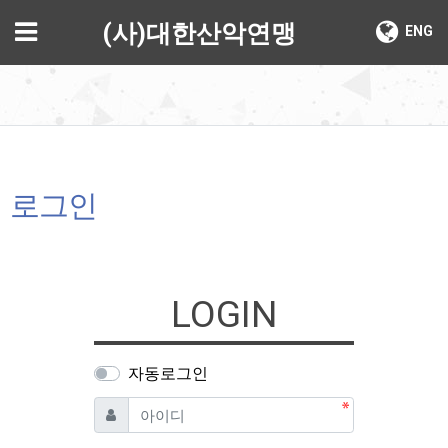
기
메뉴
(사)대한산악연맹
ENG
로그인
LOGIN
자동로그인
필수
아이디