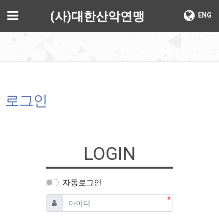
기
메뉴
(사)대한산악연맹
ENG
로그인
LOGIN
자동로그인
필수
아이디