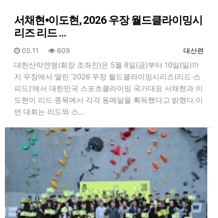
서채현⦁이도현, 2026 우장 월드클라이밍시
리즈 리드 …
등록일
조회
등록자
05.11
609
대산련
대한산악연맹(회장 조좌진)은 5월 8일(금)부터 10일(일)까
지 우장에서 열린 ‘2026 우장 월드클라이밍시리즈(리드·스
피드)’에서 대한민국 스포츠클라이밍 국가대표 서채현과 이
도현이 리드 종목에서 각각 동메달을 획득했다고 밝혔다.이
번 대회는 리드와 스…