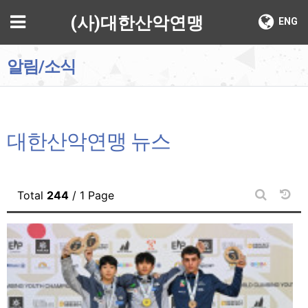
기
메뉴
(사)대한산악연맹
ENG
알림/소식
대한산악연맹 뉴스
날짜
Total
244
/ 1 Page
게시판 검