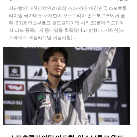
사단법인 대한산악연맹(회장 조좌진)은 대한민국 스포츠클
라이밍 국가대표 서채현이 오스트리아 인스부르크에서 열
린 ‘2026 인스부르크 월드클라이밍 시리즈(볼더·리드)’ 여
자 리드 종목에서 동메달을 획득했다고 밝혔다. 서채현(노
스페이스 애슬리트팀·서울시청)…