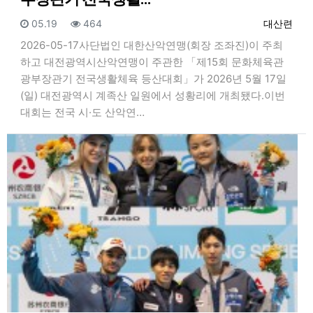
등록일
조회
등록자
05.19
464
대산련
2026-05-17사단법인 대한산악연맹(회장 조좌진)이 주최
하고 대전광역시산악연맹이 주관한 「제15회 문화체육관
광부장관기 전국생활체육 등산대회」가 2026년 5월 17일
(일) 대전광역시 계족산 일원에서 성황리에 개최됐다.이번
대회는 전국 시·도 산악연…