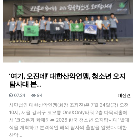
‘여기, 오진데!' 대한산악연맹, 청소년 오지
탐사대 본…
등록일
조회
등록자
07.24
94
대산련
사단법인 대한산악연맹(회장 조좌진)은 7월 24일(금) 오전
10시, 서울 강서구 코오롱 One&Only타워 2층 다목적홀에
서 ‘코오롱과 함께하는 2026 한국 청소년 오지탐사대' 발대
식을 개최하고 본격적인 해외 탐사의 출발을 알렸다. 대한
산악…