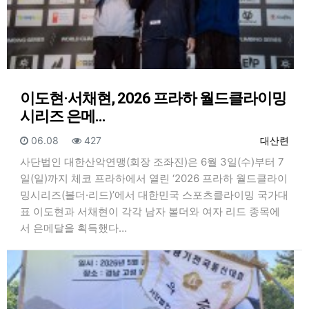
이도현·서채현, 2026 프라하 월드클라이밍
시리즈 은메…
등록일
조회
등록자
06.08
427
대산련
사단법인 대한산악연맹(회장 조좌진)은 6월 3일(수)부터 7
일(일)까지 체코 프라하에서 열린 ‘2026 프라하 월드클라이
밍시리즈(볼더·리드)’에서 대한민국 스포츠클라이밍 국가대
표 이도현과 서채현이 각각 남자 볼더와 여자 리드 종목에
서 은메달을 획득했다…