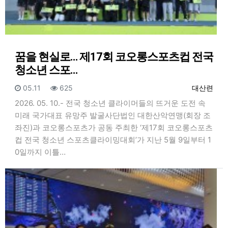
꿈을 현실로… 제17회 코오롱스포츠컵 전국
청소년 스포…
등록일
조회
등록자
05.11
625
대산련
2026. 05. 10.- 전국 청소년 클라이머들의 뜨거운 도전 속
미래 국가대표 유망주 발굴사단법인 대한산악연맹(회장 조
좌진)과 코오롱스포츠가 공동 주최한 ‘제17회 코오롱스포츠
컵 전국 청소년 스포츠클라이밍대회’가 지난 5월 9일부터 1
0일까지 이틀…