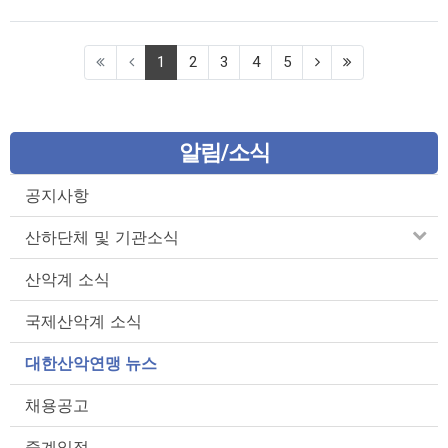
(current)
1
2
3
4
5
알림/소식
공지사항
산하단체 및 기관소식
산악계 소식
국제산악계 소식
대한산악연맹 뉴스
채용공고
중계일정