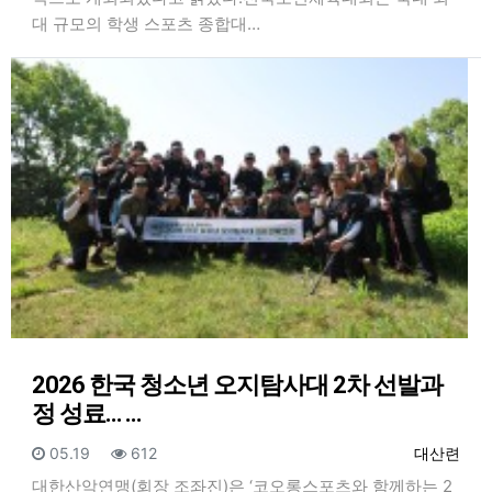
대 규모의 학생 스포츠 종합대…
2026 한국 청소년 오지탐사대 2차 선발과
정 성료… …
등록일
조회
등록자
05.19
612
대산련
대한산악연맹(회장 조좌진)은 ‘코오롱스포츠와 함께하는 2