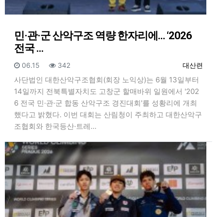
민·관·군 산악구조 역량 한자리에… ‘2026
전국 …
등록일
조회
등록자
06.15
342
대산련
사단법인 대한산악구조협회(회장 노익상)는 6월 13일부터
14일까지 전북특별자치도 고창군 할매바위 일원에서 '202
6 전국 민·관·군 합동 산악구조 경진대회'를 성황리에 개최
했다고 밝혔다. 이번 대회는 산림청이 주최하고 대한산악구
조협회와 한국등산·트레…