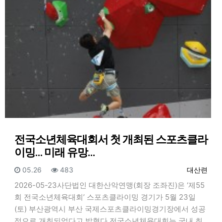
전국소년체육대회서 첫 개최된 스포츠클라
이밍… 미래 유망…
등록일
조회
등록자
05.26
483
대산련
2026-05-23사단법인 대한산악연맹(회장 조좌진)은 ‘제55
회 전국소년체육대회’ 스포츠클라이밍 경기가 5월 23일
(토) 부산광역시 부산 국제스포츠클라이밍경기장에서 성공
적으로 개최되었다고 밝혔다.전국소년체육대회는 국내 최