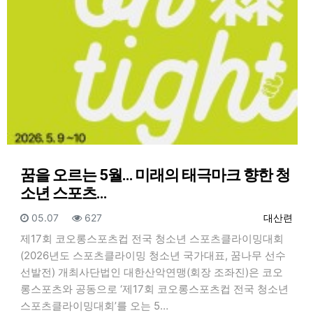
꿈을 오르는 5월… 미래의 태극마크 향한 청
소년 스포츠…
등록일
조회
등록자
05.07
627
대산련
제17회 코오롱스포츠컵 전국 청소년 스포츠클라이밍대회
(2026년도 스포츠클라이밍 청소년 국가대표, 꿈나무 선수
선발전) 개최사단법인 대한산악연맹(회장 조좌진)은 코오
롱스포츠와 공동으로 ‘제17회 코오롱스포츠컵 전국 청소년
스포츠클라이밍대회’를 오는 5…