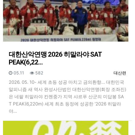
대한산악연맹 2026 히말라야 SAT
PEAK(6,22…
등록일
조회
등록자
05.11
582
대산련
2026. 05. 10- 세계 초등 성공 마치고 금의환향… 대한민국
알피니즘 새 역사 완성사단법인 대한산악연맹(회장 조좌진)
은 네팔 히말라야 칸첸중가 지역 샤르푸 산군의 미답봉 SA
T PEAK(6,220m) 세계 최초 등정에 성공한 ‘2026 히말라
야…