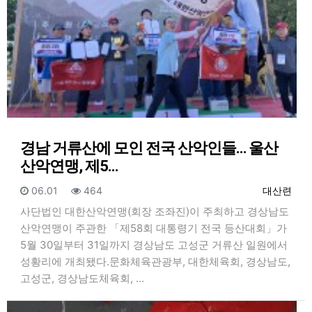
경남 거류산에 모인 전국 산악인들… 울산
산악연맹, 제5…
등록일
조회
등록자
06.01
464
대산련
사단법인 대한산악연맹(회장 조좌진)이 주최하고 경상남도
산악연맹이 주관한 「제58회 대통령기 전국 등산대회」가
5월 30일부터 31일까지 경상남도 고성군 거류산 일원에서
성황리에 개최됐다.문화체육관광부, 대한체육회, 경상남도,
고성군, 경상남도체육회, …