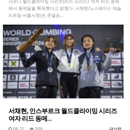
샤모니 월드클라이밍 시리즈(리드·스피드)’ 여자 리드 종목
에서 동메달을 획득했다고 밝혔다. 서채현(노스페이스 애슬
리트팀·서울시청)은 준결승…
서채현, 인스부르크 월드클라이밍 시리즈
여자 리드 동메…
등록일
조회
등록자
06.22
309
대산련