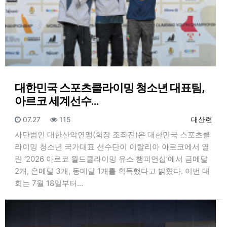
대한민국 스포츠클라이밍 청소년 대표팀,
아르코 세계선수…
등록일
조회
등록자
07.27
115
대산련
사단법인 대한산악연맹(회장 조좌진)은 대한민국 스포츠클
라이밍 청소년 국가대표 선수단이 이탈리아 아르코에서 열
린 ‘2026 아르코 월드클라이밍 유스 챔피언십’에서 금메달
2개, 은메달 3개, 동메달 1개를 획득했다고 밝혔다. 이번 대
회는 7월 18일부터…