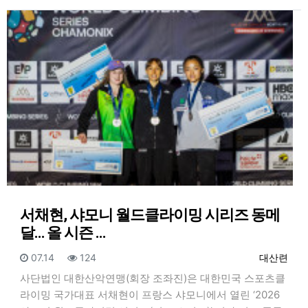
서채현, 샤모니 월드클라이밍 시리즈 동메
달… 올 시즌 …
등록일
조회
등록자
07.14
124
대산련
사단법인 대한산악연맹(회장 조좌진)은 대한민국 스포츠클
라이밍 국가대표 서채현이 프랑스 샤모니에서 열린 ‘2026