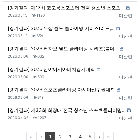
[경기결과] 제17회 코오롱스포츠컵 전국 청소년 스포츠…
등록일
조회
등록자
2026.05.15
1120
대산련
[경기결과] 2026 우장 월드 클라이밍 시리즈(리드,…
등록일
조회
등록자
2026.05.12
659
대산련
[경기결과] 2026 커차오 월드 클라이밍 시리즈(볼더…
등록일
조회
등록자
2026.05.06
632
대산련
[경기결과] 2026 산야아시아비치경기대회
등록일
조회
등록자
2026.05.06
596
대산련
[경기결과] 2026 스포츠클라이밍 아시아선수권대회
등록일
조회
등록자
2026.05.06
618
대산련
[경기결과] 제33회 회장배 전국 청소년 스포츠클라이밍…
등록일
조회
등록자
2026.04.06
1267
대산련
(current)
1
2
3
4
5