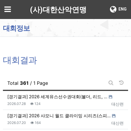
기
메뉴
(사)대한산악연맹
ENG
대회정보
대회결과
날짜
Total
361
/ 1 Page
게시판 검
[경기결과] 2026 세계유스선수권대회(볼더, 리드, …
등록일
조회
등록자
2026.07.28
124
대산련
[경기결과] 2026 샤모니 월드 클라이밍 시리즈(스피…
등록일
조회
등록자
2026.07.20
164
대산련