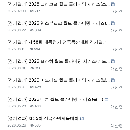
[경기결과] 2026 크라코프 월드 클라이밍 시리즈(스…
등록일
조회
등록자
2026.07.09
217
대산련
[경기결과] 2026 인스부르크 월드 클라이밍 시리즈(…
등록일
조회
등록자
2026.06.22
394
대산련
[경기결과] 제58회 대통령기 전국등산대회 경기결과
등록일
조회
등록자
2026.06.19
594
대산련
[경기결과] 2026 프라하 월드 클라이밍 시리즈(리드…
등록일
조회
등록자
2026.06.08
396
대산련
[경기결과] 2026 마드리드 월드 클라이밍 시리즈(볼…
등록일
조회
등록자
2026.06.01
428
대산련
[경기결과] 2026 베른 월드 클라이밍 시리즈(볼더)
등록일
조회
등록자
2026.05.28
466
대산련
[경기결과] 제55회 전국소년체육대회
등록일
조회
등록자
2026.05.26
585
대산련